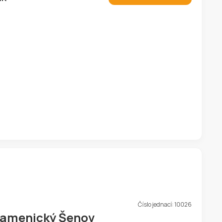
Číslo jednací:
10026
Kamenický Šenov