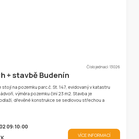
Číslo jednací:
13026
ch + stavbě Budenín
 stojí na pozemku parc.č. St. 147, evidovaný v katastru
ádvoří, výměra pozemku činí 23 m2. Stavba je
laží, dřevěné konstrukce se sedlovou střechou a
…
02 09:10:00
VÍCE INFORMACÍ
ZK