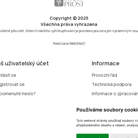
Copyright © 2025
Všechna práva vyhrazena
 včetně převzetí, šíření či dalšího zpřístupňování je povoleno pouze a jen s písemným s
Realizace
WebSite21
š uživatelský účet
Informace
hlásit se
Provozní řád
gistrovat se
Technická podpora
pomenuté heslo?
Informace o zpracován
Zásady zpracování so
Používáme soubory cooki
Přihlášení k odběru no
Tyto webové stránky používají soubory coo
přizpůsobeného obsahu a reklam, analýzy 
Změna nastavení cook