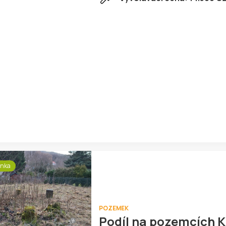
inka
POZEMEK
Podíl na pozemcích 