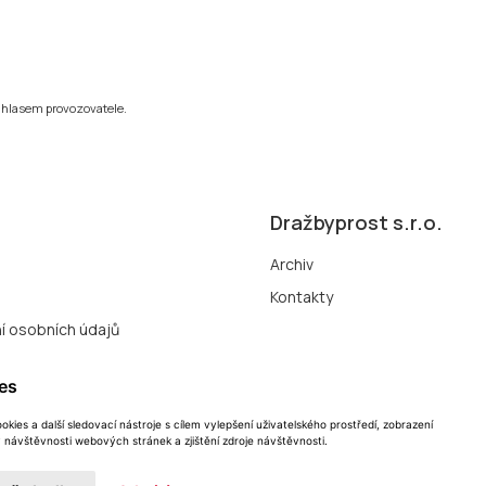
ouhlasem provozovatele.
Dražbyprost s.r.o.
Archiv
Kontakty
í osobních údajů
uborů cookie
es
vých dražeb
kies a další sledovací nástroje s cílem vylepšení uživatelského prostředí, zobrazení
návštěvnosti webových stránek a zjištění zdroje návštěvnosti.
ie