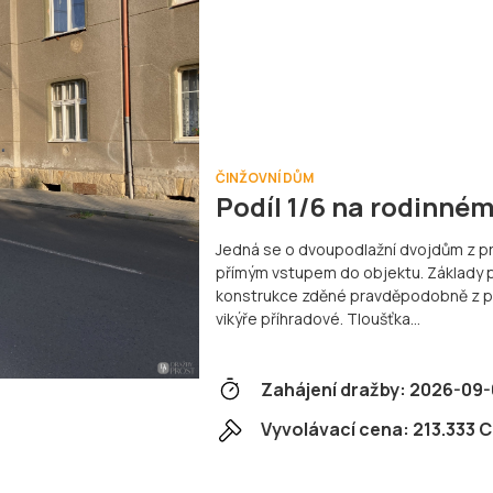
ČINŽOVNÍ DŮM
Podíl 1/6 na rodinn
Jedná se o dvoupodlažní dvojdům z prv
přímým vstupem do objektu. Základy 
konstrukce zděné pravděpodobně z pl
vikýře příhradové. Tloušťka…
Zahájení dražby:
2026-09-
Vyvolávací cena:
213.333 