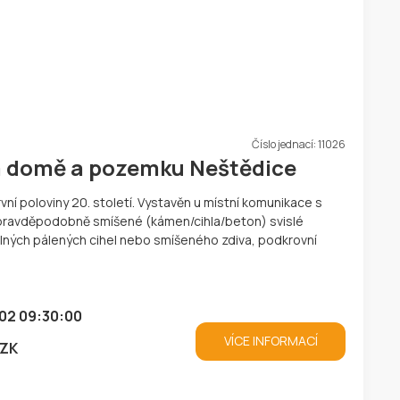
Číslo jednací:
11026
ém domě a pozemku Neštědice
ní poloviny 20. století. Vystavěn u místní komunikace s
pravděpodobně smíšené (kámen/cihla/beton) svislé
ných pálených cihel nebo smíšeného zdiva, podkrovní
02 09:30:00
VÍCE INFORMACÍ
CZK