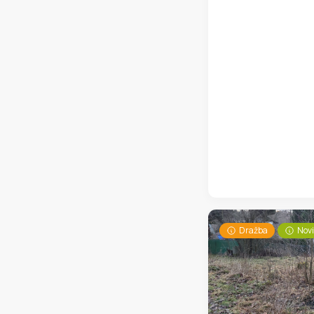
Dražba
Nov