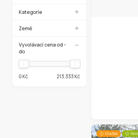
Kategorie
Země
Vyvolávací cena od -
do
0 Kč
213.333 Kč
Dražba
Nov