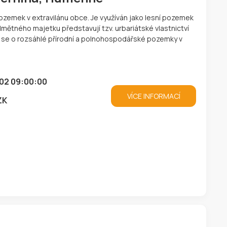
pozemek v extravilánu obce. Je využíván jako lesní pozemek
dmětného majetku představují tzv. urbariátské vlastnictví
ná se o rozsáhlé přírodní a polnohospodářské pozemky v
02 09:00:00
VÍCE INFORMACÍ
ZK