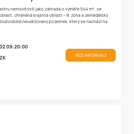
astru nemovitostí jako zahrada o výměře 544 m², se
last, chráněná krajinná oblast – III. zóna a zemědělský
, dlouhodobě neudržovaný pozemek, který se nachází na
02 09:20:00
VÍCE INFORMACÍ
CZK