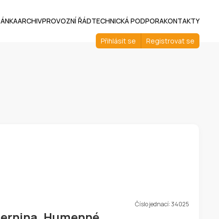
RÁNKA
ARCHIV
PROVOZNÍ ŘÁD
TECHNICKÁ PODPORA
KONTAKTY
Přihlásit se
Registrovat se
Číslo jednací:
34025
Černina, Humenné