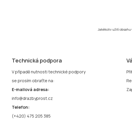
Jakékoliv užití obsahu
Technická podpora
Vá
V případě nutnosti technické podpory
Při
se prosím obraťte na:
Re
E-mailová adresa:
Za
info@drazbyprost.cz
Telefon:
(+420) 475 205 385