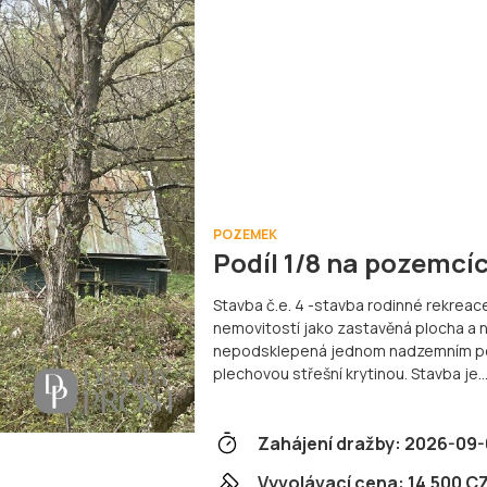
POZEMEK
Podíl 1/8 na pozemcí
Stavba č.e. 4 -stavba rodinné rekreace
nemovitostí jako zastavěná plocha a n
nepodsklepená jednom nadzemním pod
plechovou střešní krytinou. Stavba je
Zahájení dražby:
2026-09-
Vyvolávací cena:
14.500 C