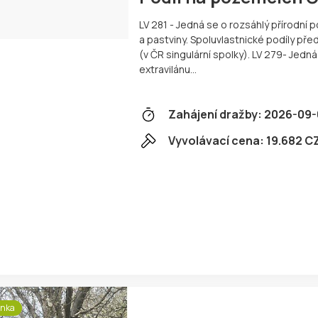
LV 281 - Jedná se o rozsáhlý přírodní 
a pastviny. Spoluvlastnické podíly pře
(v ČR singulární spolky). LV 279- Jed
extravilánu…
Zahájení dražby:
2026-09-
Vyvolávací cena:
19.682 C
inka